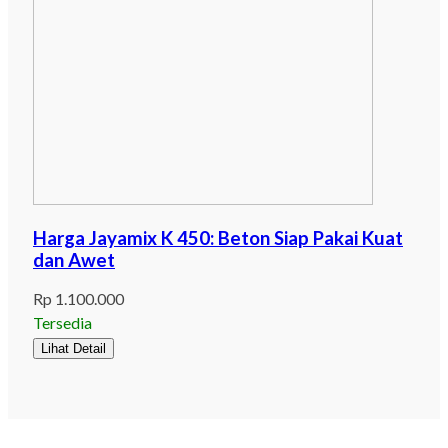
Harga Jayamix K 450: Beton Siap Pakai Kuat
dan Awet
Rp 1.100.000
Tersedia
Lihat Detail