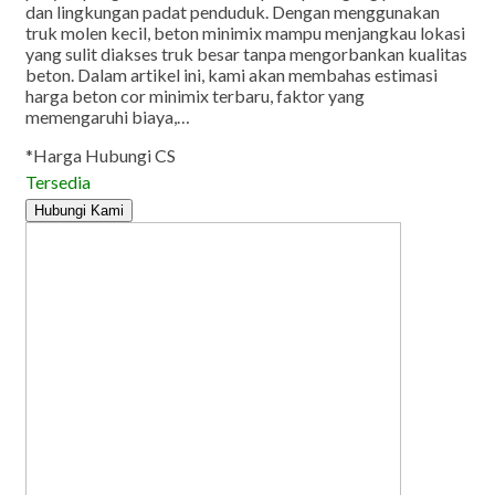
dan lingkungan padat penduduk. Dengan menggunakan
truk molen kecil, beton minimix mampu menjangkau lokasi
yang sulit diakses truk besar tanpa mengorbankan kualitas
beton. Dalam artikel ini, kami akan membahas estimasi
harga beton cor minimix terbaru, faktor yang
memengaruhi biaya,…
*Harga Hubungi CS
Tersedia
Hubungi Kami