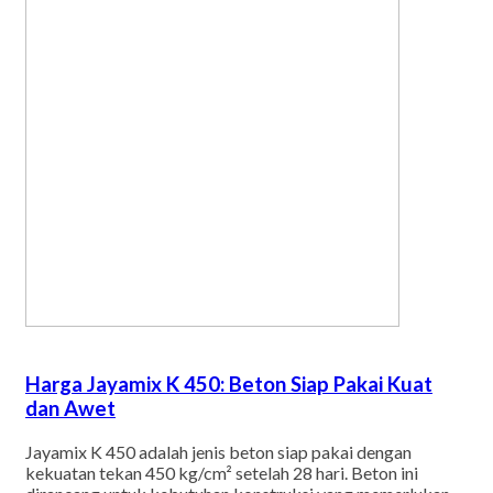
Harga Jayamix K 450: Beton Siap Pakai Kuat
dan Awet
Jayamix K 450 adalah jenis beton siap pakai dengan
kekuatan tekan 450 kg/cm² setelah 28 hari. Beton ini