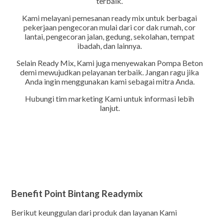
terbaik.
Kami melayani pemesanan ready mix untuk berbagai
pekerjaan pengecoran mulai dari cor dak rumah, cor
lantai, pengecoran jalan, gedung, sekolahan, tempat
ibadah, dan lainnya.
Selain Ready Mix, Kami juga menyewakan Pompa Beton
demi mewujudkan pelayanan terbaik. Jangan ragu jika
Anda ingin menggunakan kami sebagai mitra Anda.
Hubungi tim marketing Kami untuk informasi lebih
lanjut.
Benefit Point Bintang Readymix
Berikut keunggulan dari produk dan layanan Kami