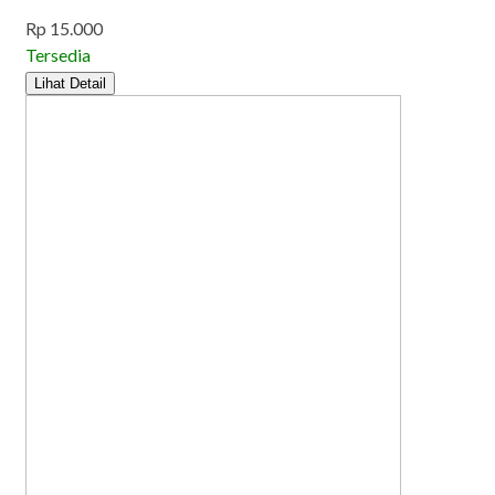
Rp 15.000
Tersedia
Lihat Detail