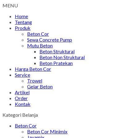
MENU
Home
Tentang
Produk
Beton Cor
Sewa Concrete Pump
Mutu Beton
Beton Struktural
Beton Non Struktural
Beton Pratekan
Harga Beton Cor
Service
Trowel
Gelar Beton
Artikel
Order
Kontak
Kategori Belanja
Beton Cor
Beton Cor Minimix
Jayamix