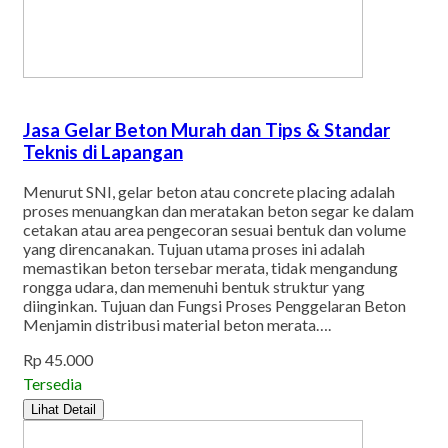
Jasa Gelar Beton Murah dan Tips & Standar
Teknis di Lapangan
Menurut SNI, gelar beton atau concrete placing adalah
proses menuangkan dan meratakan beton segar ke dalam
cetakan atau area pengecoran sesuai bentuk dan volume
yang direncanakan. Tujuan utama proses ini adalah
memastikan beton tersebar merata, tidak mengandung
rongga udara, dan memenuhi bentuk struktur yang
diinginkan. Tujuan dan Fungsi Proses Penggelaran Beton
Menjamin distribusi material beton merata….
Rp 45.000
Tersedia
Lihat Detail