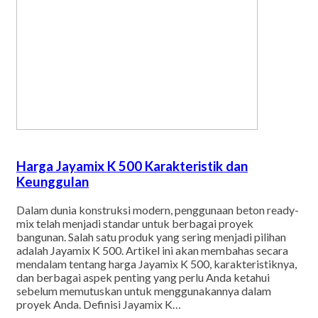
Harga Jayamix K 500 Karakteristik dan
Keunggulan
Dalam dunia konstruksi modern, penggunaan beton ready-
mix telah menjadi standar untuk berbagai proyek
bangunan. Salah satu produk yang sering menjadi pilihan
adalah Jayamix K 500. Artikel ini akan membahas secara
mendalam tentang harga Jayamix K 500, karakteristiknya,
dan berbagai aspek penting yang perlu Anda ketahui
sebelum memutuskan untuk menggunakannya dalam
proyek Anda. Definisi Jayamix K…