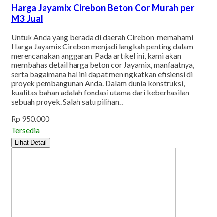
Harga Jayamix Cirebon Beton Cor Murah per
M3 Jual
Untuk Anda yang berada di daerah Cirebon, memahami
Harga Jayamix Cirebon menjadi langkah penting dalam
merencanakan anggaran. Pada artikel ini, kami akan
membahas detail harga beton cor Jayamix, manfaatnya,
serta bagaimana hal ini dapat meningkatkan efisiensi di
proyek pembangunan Anda. Dalam dunia konstruksi,
kualitas bahan adalah fondasi utama dari keberhasilan
sebuah proyek. Salah satu pilihan…
Rp 950.000
Tersedia
Lihat Detail