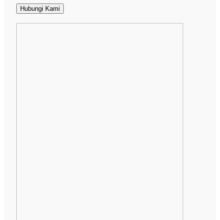
Hubungi Kami