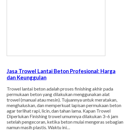
Jasa Trowel Lantai Beton Profesional: Harga
dan Keunggulan
Trowel lantai beton adalah proses finishing akhir pada
permukaan beton yang dilakukan menggunakan alat
trowel (manual atau mesin). Tujuannya untuk meratakan,
menghaluskan, dan memperkuat lapisan permukaan beton
agar terlihat rapi, licin, dan tahan lama. Kapan Trowel
Diperlukan Finishing trowel umumnya dilakukan 3–6 jam
setelah pengecoran, ketika beton mulai mengeras sebagian
namun masih plastis. Waktu ini…