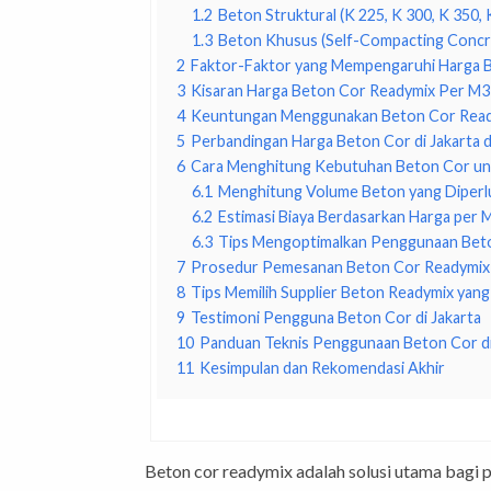
1.2
Beton Struktural (K 225, K 300, K 350, 
1.3
Beton Khusus (Self-Compacting Concr
2
Faktor-Faktor yang Mempengaruhi Harga B
3
Kisaran Harga Beton Cor Readymix Per M3 
4
Keuntungan Menggunakan Beton Cor Ready
5
Perbandingan Harga Beton Cor di Jakarta 
6
Cara Menghitung Kebutuhan Beton Cor unt
6.1
Menghitung Volume Beton yang Diperl
6.2
Estimasi Biaya Berdasarkan Harga per 
6.3
Tips Mengoptimalkan Penggunaan Beto
7
Prosedur Pemesanan Beton Cor Readymix d
8
Tips Memilih Supplier Beton Readymix yang 
9
Testimoni Pengguna Beton Cor di Jakarta
10
Panduan Teknis Penggunaan Beton Cor di
11
Kesimpulan dan Rekomendasi Akhir
Beton cor readymix adalah solusi utama bagi pr