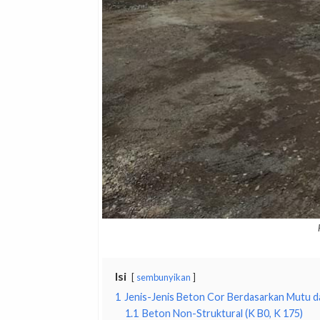
Isi
sembunyikan
1
Jenis-Jenis Beton Cor Berdasarkan Mutu dan
1.1
Beton Non-Struktural (K B0, K 175)