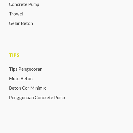
Concrete Pump
Trowel
Gelar Beton
TIPS
Tips Pengecoran
Mutu Beton
Beton Cor Minimix
Penggunaan Concrete Pump