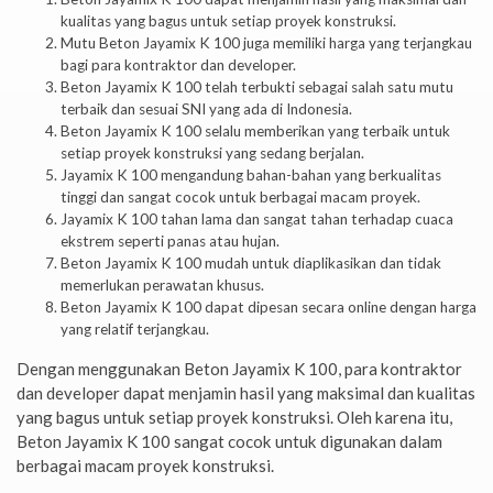
kualitas yang bagus untuk setiap proyek konstruksi.
Mutu Beton Jayamix K 100 juga memiliki harga yang terjangkau
bagi para kontraktor dan developer.
Beton Jayamix K 100 telah terbukti sebagai salah satu mutu
terbaik dan sesuai SNI yang ada di Indonesia.
Beton Jayamix K 100 selalu memberikan yang terbaik untuk
setiap proyek konstruksi yang sedang berjalan.
Jayamix K 100 mengandung bahan-bahan yang berkualitas
tinggi dan sangat cocok untuk berbagai macam proyek.
Jayamix K 100 tahan lama dan sangat tahan terhadap cuaca
ekstrem seperti panas atau hujan.
Beton Jayamix K 100 mudah untuk diaplikasikan dan tidak
memerlukan perawatan khusus.
Beton Jayamix K 100 dapat dipesan secara online dengan harga
yang relatif terjangkau.
Dengan menggunakan Beton Jayamix K 100, para kontraktor
dan developer dapat menjamin hasil yang maksimal dan kualitas
yang bagus untuk setiap proyek konstruksi. Oleh karena itu,
Beton Jayamix K 100 sangat cocok untuk digunakan dalam
berbagai macam proyek konstruksi.