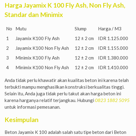
Harga Jayamix K 100 Fly Ash, Non Fly Ash,
Standar dan Minimix
No
Mutu
Slump
Harga / M3
1
Jayamix K100 Fly Ash
12 ± 2 cm
IDR 1.125.000
2
Jayamix K100 Non Fly Ash
12 ± 2 cm
IDR 1.155.000
3
Minimix K100 Fly Ash
12 ± 2 cm
IDR 1.380.000
4
Minimix K100 Non Fly Ash
12 ± 2 cm
IDR 1.410.000
Anda tidak perlu khawatir akan kualitas beton ini karena telah
terbukti mampu menghasilkan konstruksi berkualitas tinggi.
Selain itu, Anda juga tidak perlu takut akan harga beton ini
karena harganya relatif terjangkau. Hubungi
0823 1882 5095
untuk informasi pemesanan.
Kesimpulan
Beton Jayamix K 100 adalah salah satu tipe beton dari Beton