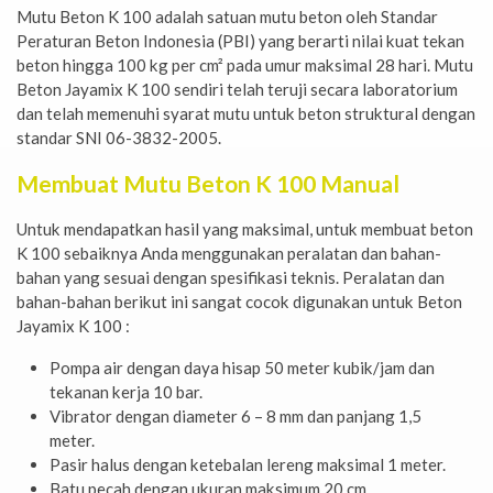
Mutu Beton K 100 adalah satuan mutu beton oleh Standar
Peraturan Beton Indonesia (PBI) yang berarti nilai kuat tekan
beton hingga 100 kg per cm² pada umur maksimal 28 hari. Mutu
Beton Jayamix K 100 sendiri telah teruji secara laboratorium
dan telah memenuhi syarat mutu untuk beton struktural dengan
standar SNI 06-3832-2005.
Membuat Mutu Beton K 100 Manual
Untuk mendapatkan hasil yang maksimal, untuk membuat beton
K 100 sebaiknya Anda menggunakan peralatan dan bahan-
bahan yang sesuai dengan spesifikasi teknis. Peralatan dan
bahan-bahan berikut ini sangat cocok digunakan untuk Beton
Jayamix K 100 :
Pompa air dengan daya hisap 50 meter kubik/jam dan
tekanan kerja 10 bar.
Vibrator dengan diameter 6 – 8 mm dan panjang 1,5
meter.
Pasir halus dengan ketebalan lereng maksimal 1 meter.
Batu pecah dengan ukuran maksimum 20 cm.