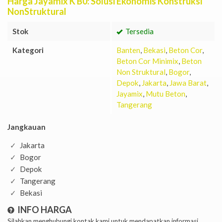
Harga Jayamix K B0: Solusi Ekonomis Konstruksi
NonStruktural
Stok
Tersedia
Kategori
Banten
,
Bekasi
,
Beton Cor
,
Beton Cor Minimix
,
Beton
Non Struktural
,
Bogor
,
Depok
,
Jakarta
,
Jawa Barat
,
Jayamix
,
Mutu Beton
,
Tangerang
Jangkauan
Jakarta
Bogor
Depok
Tangerang
Bekasi
INFO HARGA
Silahkan menghubungi kontak kami untuk mendapatkan informasi