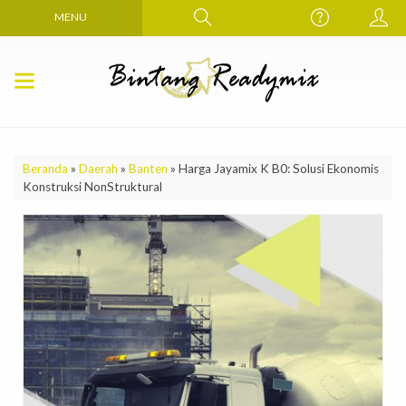
MENU
Beranda
»
Daerah
»
Banten
»
Harga Jayamix K B0: Solusi Ekonomis
Konstruksi NonStruktural