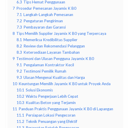
6.3
Tips Hemat Penggunaan
7
Prosedur Pemesanan Jayamix K B0
7.1
Langkah-Langkah Pemesanan
7.2
Pengaturan Pengiriman
7.3
Pembayaran dan Garansi
8
Tips Memilih Supplier Jayamix K B0 yang Terpercaya
8.1
Memeriksa Kredibilitas Supplier
8.2
Review dan Rekomendasi Pelanggan
8.3
Ketersediaan Layanan Tambahan
9
Testimoni dan Ulasan Pengguna Jayamix K B0
9.1
Pengalaman Kontraktor Kecil
9.2
Testimoni Pemilik Rumah
9.3
Ulasan Mengenai Kualitas dan Harga
10
Keuntungan Memilih Jayamix K B0 untuk Proyek Anda
10.1
Solusi Ekonomis
10.2
Waktu Pengerjaan Lebih Cepat
10.3
Kualitas Beton yang Terjamin
11
Panduan Praktis Penggunaan Jayamix K B0 di Lapangan
11.1
Persiapan Lokasi Pengecoran
11.2
Teknik Penuangan yang Efektif
11.3
Perawatan Setelah Pengecoran