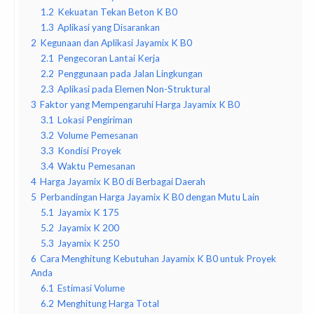
1.2
Kekuatan Tekan Beton K B0
1.3
Aplikasi yang Disarankan
2
Kegunaan dan Aplikasi Jayamix K B0
2.1
Pengecoran Lantai Kerja
2.2
Penggunaan pada Jalan Lingkungan
2.3
Aplikasi pada Elemen Non-Struktural
3
Faktor yang Mempengaruhi Harga Jayamix K B0
3.1
Lokasi Pengiriman
3.2
Volume Pemesanan
3.3
Kondisi Proyek
3.4
Waktu Pemesanan
4
Harga Jayamix K B0 di Berbagai Daerah
5
Perbandingan Harga Jayamix K B0 dengan Mutu Lain
5.1
Jayamix K 175
5.2
Jayamix K 200
5.3
Jayamix K 250
6
Cara Menghitung Kebutuhan Jayamix K B0 untuk Proyek
Anda
6.1
Estimasi Volume
6.2
Menghitung Harga Total