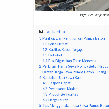
Harga Sewa Pompa Beto
Isi
sembunyikan
1
Manfaat Dari Penggunaan Pompa Beton
1.1
Lebih Hemat
1.2
Kualitas Beton Terjaga
1.3
Fleksibel
1.4
Bisa Digunakan Terus Menerus
2
Perkiraan Harga Sewa Pompa Beton di Sub
3
Daftar Harga Sewa Pompa Beton Subang T
4
Kelebihan Jasa Sewa Kami
4.1
Respon Cepat
4.2
Pemesanan Mudah
4.3
Produk Berkualitas
4.4
Harga Murah
5
Tips Menggunakan Jasa Sewa Pompa Beto