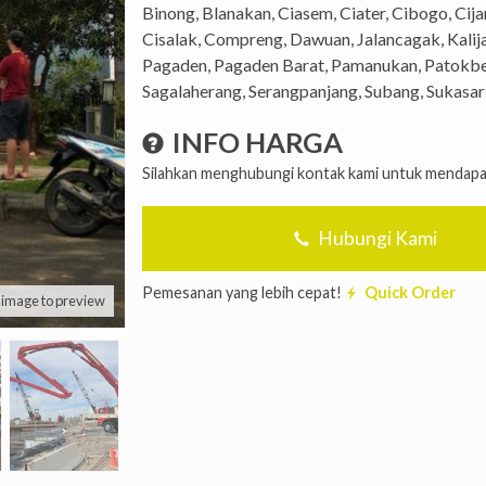
Binong, Blanakan, Ciasem, Ciater, Cibogo, Ci
Cisalak, Compreng, Dawuan, Jalancagak, Kalij
Pagaden, Pagaden Barat, Pamanukan, Patokbeu
Sagalaherang, Serangpanjang, Subang, Sukasa
INFO HARGA
Silahkan menghubungi kontak kami untuk mendapat
Hubungi Kami
Pemesanan yang lebih cepat!
Quick Order
k image to preview