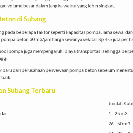
an volume besar dalam jangka waktu yang lebih singkat.
eton di Subang
 pada beberapa faktor seperti kapasitas pompa, lama sewa, dan 
a pompa beton 30 m3/jam harga sewanya sekitar Rp 4-5 juta per ha
i pool pompa juga mempengaruhi biaya transportasi sehingga berp
ggi.
erbaru dari perusahaan penyewaan pompa beton sebelum menentuk
rbaik.
on Subang Terbaru
Jumlah Kubi
ndar
1 - 25 m3
26 - 50 m3