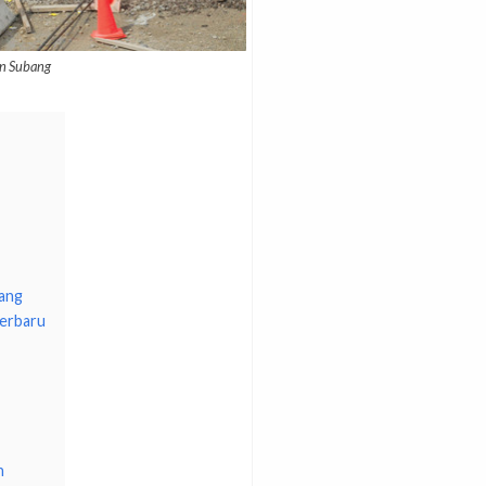
n Subang
ang
erbaru
n