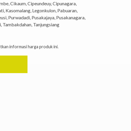
jambe, Cikaum, Cipeundeuy, Cipunagara,
ati, Kasomalang, Legonkulon, Pabuaran,
si, Purwadadi, Pusakajaya, Pusakanagara,
ri, Tambakdahan, Tanjungsiang
kan informasi harga produk ini.