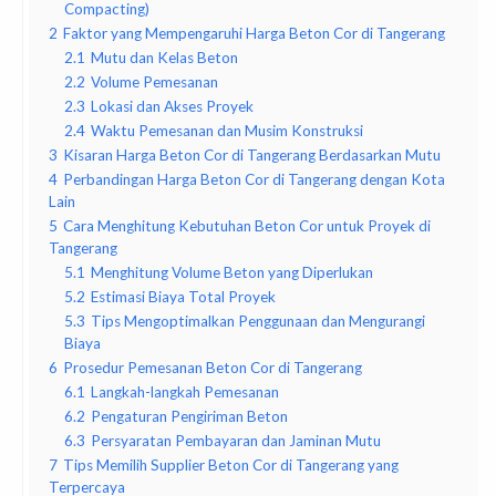
Compacting)
2
Faktor yang Mempengaruhi Harga Beton Cor di Tangerang
2.1
Mutu dan Kelas Beton
2.2
Volume Pemesanan
2.3
Lokasi dan Akses Proyek
2.4
Waktu Pemesanan dan Musim Konstruksi
3
Kisaran Harga Beton Cor di Tangerang Berdasarkan Mutu
4
Perbandingan Harga Beton Cor di Tangerang dengan Kota
Lain
5
Cara Menghitung Kebutuhan Beton Cor untuk Proyek di
Tangerang
5.1
Menghitung Volume Beton yang Diperlukan
5.2
Estimasi Biaya Total Proyek
5.3
Tips Mengoptimalkan Penggunaan dan Mengurangi
Biaya
6
Prosedur Pemesanan Beton Cor di Tangerang
6.1
Langkah-langkah Pemesanan
6.2
Pengaturan Pengiriman Beton
6.3
Persyaratan Pembayaran dan Jaminan Mutu
7
Tips Memilih Supplier Beton Cor di Tangerang yang
Terpercaya